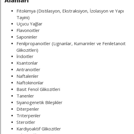
Alanları
Fitokimya (Distilasyon, Ekstraksiyon, İzolasyon ve Yapı
Tayini)
Uçucu Yağlar
Flavonoitler
Saponinler
Fenilpropanoitler (Lignanlar, Kumarinler ve Feniletanoit
Glikozitleri)
İridoitler
Ksantonlar
Antranoitler
Naftalenler
Naftokinonlar
Basit Fenol Glikozitleri
Tanenler
Siyanogenetik Bileşikler
Diterpenler
Triterpenler
Steroitler
Kardiyoaktif Glikozitler