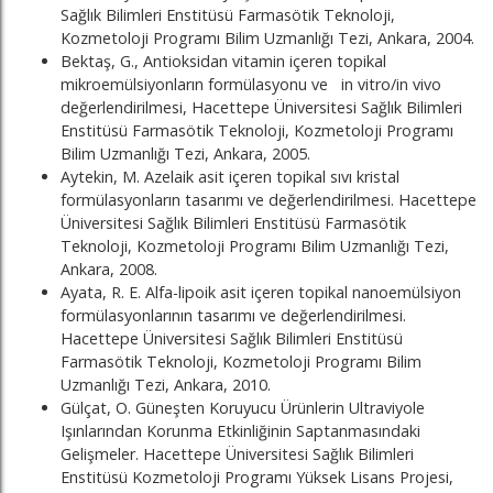
Sağlık Bilimleri Enstitüsü Farmasötik Teknoloji,
Kozmetoloji Programı Bilim Uzmanlığı Tezi, Ankara, 2004.
Bektaş, G., Antioksidan vitamin içeren topikal
mikroemülsiyonların formülasyonu ve in vitro/in vivo
değerlendirilmesi, Hacettepe Üniversitesi Sağlık Bilimleri
Enstitüsü Farmasötik Teknoloji, Kozmetoloji Programı
Bilim Uzmanlığı Tezi, Ankara, 2005.
Aytekin, M. Azelaik asit içeren topikal sıvı kristal
formülasyonların tasarımı ve değerlendirilmesi. Hacettepe
Üniversitesi Sağlık Bilimleri Enstitüsü Farmasötik
Teknoloji, Kozmetoloji Programı Bilim Uzmanlığı Tezi,
Ankara, 2008.
Ayata, R. E. Alfa-lipoik asit içeren topikal nanoemülsiyon
formülasyonlarının tasarımı ve değerlendirilmesi.
Hacettepe Üniversitesi Sağlık Bilimleri Enstitüsü
Farmasötik Teknoloji, Kozmetoloji Programı Bilim
Uzmanlığı Tezi, Ankara, 2010.
Gülçat, O. Güneşten Koruyucu Ürünlerin Ultraviyole
Işınlarından Korunma Etkinliğinin Saptanmasındaki
Gelişmeler. Hacettepe Üniversitesi Sağlık Bilimleri
Enstitüsü Kozmetoloji Programı Yüksek Lisans Projesi,