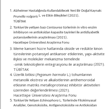
Alzheimer Hastalığında Kullanılabilecek Yeni Bir Doğal Kaynak:
L. ve Etkin Bileşikleri (2021).
Prunella vulgaris
TÜBİTAK
Türkiye'de yetişen bazı
Centaurea
türlerinin in vitro enzim
inhibisyon ve antioksidan kapasite tayinleri ile antidiyabetik
potansiyellerinin araştırılması (2021).
Hacettepe Üniversitesi Araştırma Fonu
Meme kanseri hücre hatlarında okside ve redükte kinon
türevlerinin potansiyel antikanser etkilerinin, yapı-aktivite
ilişkisi ve moleküler mekanizma temelinde
(2021).
-omik teknolojilerin entegrasyonu ile araştırılması
TÜBİTAK
Üzerlik bitkisi (
Peganum harmala
L.) tohumlarının
metanolik ekstresi ve alkaloitlerinin antihemoroidal
etkisinin matriks metalloproteinaz inhibitör aktiviteleri
üzerinden değerlendirilmesi (2021).
Hacettepe Üniversitesi Araştırma Fonu
Türkiye'de Yetişen
Echinophora
L. Türlerinde Fitokimyasal
Analizler, Genotoksisite, Antigenotoksisite ve Antioksidan