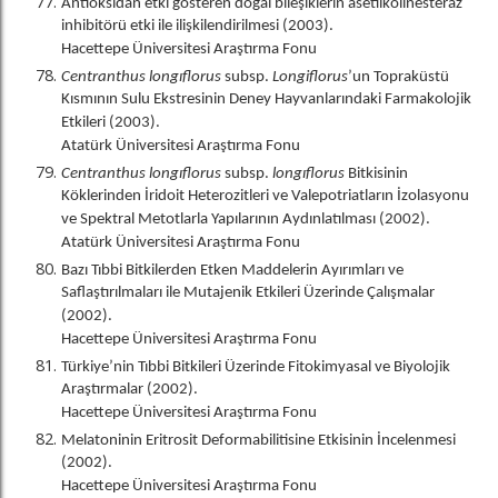
Antioksidan etki gösteren doğal bileşiklerin asetilkolinesteraz
inhibitörü etki ile ilişkilendirilmesi (2003).
Hacettepe Üniversitesi Araştırma Fonu
Centranthus longıflorus
subsp.
Longiflorus
’un Topraküstü
Kısmının Sulu Ekstresinin Deney Hayvanlarındaki Farmakolojik
Etkileri (2003).
Atatürk Üniversitesi Araştırma Fonu
Centranthus longıflorus
subsp.
longıflorus
Bitkisinin
Köklerinden İridoit Heterozitleri ve Valepotriatların İzolasyonu
ve Spektral Metotlarla Yapılarının Aydınlatılması (2002).
Atatürk Üniversitesi Araştırma Fonu
Bazı Tıbbi Bitkilerden Etken Maddelerin Ayırımları ve
Saflaştırılmaları ile Mutajenik Etkileri Üzerinde Çalışmalar
(2002).
Hacettepe Üniversitesi Araştırma Fonu
Türkiye’nin Tıbbi Bitkileri Üzerinde Fitokimyasal ve Biyolojik
Araştırmalar (2002).
Hacettepe Üniversitesi Araştırma Fonu
Melatoninin Eritrosit Deformabilitisine Etkisinin İncelenmesi
(2002).
Hacettepe Üniversitesi Araştırma Fonu