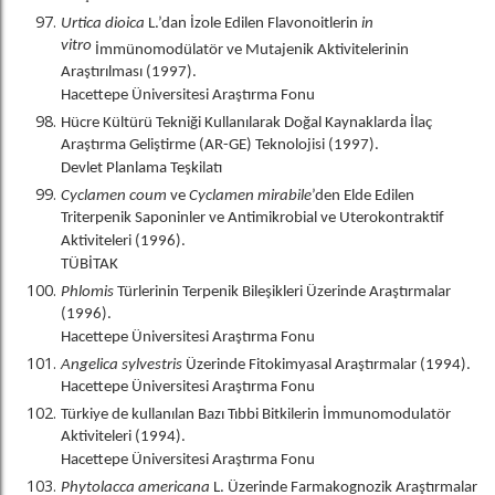
Urtica dioica
L.’dan İzole Edilen Flavonoitlerin
in
vitro
İmmünomodülatör ve Mutajenik Aktivitelerinin
Araştırılması (1997).
Hacettepe Üniversitesi Araştırma Fonu
Hücre Kültürü Tekniği Kullanılarak Doğal Kaynaklarda İlaç
Araştırma Geliştirme (AR-GE) Teknolojisi (1997).
Devlet Planlama Teşkilatı
Cyclamen coum
ve
Cyclamen mirabile
’den Elde Edilen
Triterpenik Saponinler ve Antimikrobial ve Uterokontraktif
Aktiviteleri (1996).
TÜBİTAK
Phlomis
Türlerinin Terpenik Bileşikleri Üzerinde Araştırmalar
(1996).
Hacettepe Üniversitesi Araştırma Fonu
Angelica sylvestris
Üzerinde Fitokimyasal Araştırmalar (1994).
Hacettepe Üniversitesi Araştırma Fonu
Türkiye de kullanılan Bazı Tıbbi Bitkilerin İmmunomodulatör
Aktiviteleri (1994).
Hacettepe Üniversitesi Araştırma Fonu
Phytolacca americana
L. Üzerinde Farmakognozik Araştırmalar