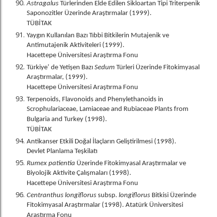
Astragalus
Türlerinden Elde Edilen Sikloartan Tipi Triterpenik
Saponozitler Üzerinde Araştırmalar (1999).
TÜBİTAK
Yaygın Kullanılan Bazı Tıbbi Bitkilerin Mutajenik ve
Antimutajenik Aktiviteleri (1999).
Hacettepe Üniversitesi Araştırma Fonu
Türkiye’ de Yetişen Bazı
Sedum
Türleri Üzerinde Fitokimyasal
Araştırmalar, (1999).
Hacettepe Üniversitesi Araştırma Fonu
Terpenoids, Flavonoids and Phenylethanoids in
Scrophulariaceae, Lamiaceae and Rubiaceae Plants from
Bulgaria and Turkey (1998).
TÜBİTAK
Antikanser Etkili Doğal İlaçların Geliştirilmesi (1998).
Devlet Planlama Teşkilatı
Rumex patientia
Üzerinde Fitokimyasal Araştırmalar ve
Biyolojik Aktivite Çalışmaları (1998).
Hacettepe Üniversitesi Araştırma Fonu
Centranthus longiflorus
subsp.
longiflorus
Bitkisi Üzerinde
Fitokimyasal Araştırmalar (1998). Atatürk Üniversitesi
Araştırma Fonu