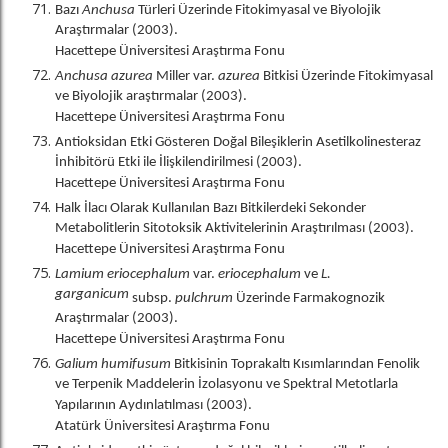
Bazı
Anchusa
Türleri Üzerinde Fitokimyasal ve Biyolojik
Araştırmalar (2003).
Hacettepe Üniversitesi Araştırma Fonu
Anchusa azurea
Miller var.
azurea
Bitkisi Üzerinde Fitokimyasal
ve Biyolojik araştırmalar (2003).
Hacettepe Üniversitesi Araştırma Fonu
Antioksidan Etki Gösteren Doğal Bileşiklerin Asetilkolinesteraz
İnhibitörü Etki ile İlişkilendirilmesi (2003).
Hacettepe Üniversitesi Araştırma Fonu
Halk İlacı Olarak Kullanılan Bazı Bitkilerdeki Sekonder
Metabolitlerin Sitotoksik Aktivitelerinin Araştırılması (2003).
Hacettepe Üniversitesi Araştırma Fonu
Lamium eriocephalum
var.
eriocephalum
ve
L.
garganicum
subsp.
pulchrum
Üzerinde Farmakognozik
Araştırmalar (2003).
Hacettepe Üniversitesi Araştırma Fonu
Galium humifusum
Bitkisinin Toprakaltı Kısımlarından Fenolik
ve Terpenik Maddelerin İzolasyonu ve Spektral Metotlarla
Yapılarının Aydınlatılması (2003).
Atatürk Üniversitesi Araştırma Fonu